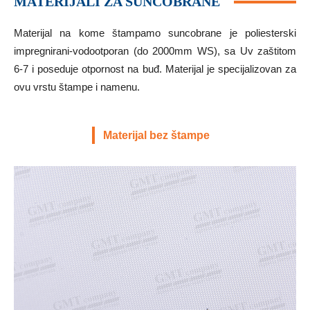
MATERIJALI ZA SUNCOBRANE
Materijal na kome štampamo suncobrane je poliesterski
impregnirani-vodootporan (do 2000mm WS), sa Uv zaštitom
6-7 i poseduje otpornost na buđ. Materijal je specijalizovan za
ovu vrstu štampe i namenu.
Materijal bez štampe