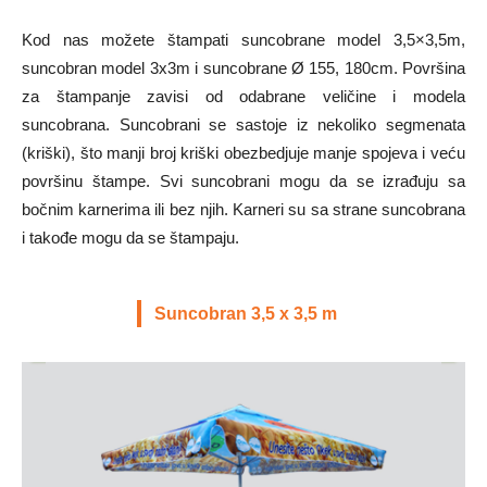
Kod nas možete štampati suncobrane model 3,5×3,5m,
suncobran model 3x3m i suncobrane Ø 155, 180cm. Površina
za štampanje zavisi od odabrane veličine i modela
suncobrana. Suncobrani se sastoje iz nekoliko segmenata
(kriški), što manji broj kriški obezbedjuje manje spojeva i veću
površinu štampe. Svi suncobrani mogu da se izrađuju sa
bočnim karnerima ili bez njih. Karneri su sa strane suncobrana
i takođe mogu da se štampaju.
Suncobran 3,5 x 3,5 m