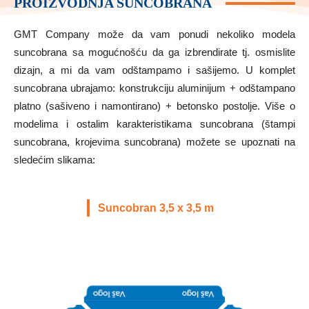
PROIZVODNJA SUNCOBRANA
GMT Company može da vam ponudi nekoliko modela
suncobrana sa mogućnošću da ga izbrendirate tj. osmislite
dizajn, a mi da vam odštampamo i sašijemo. U komplet
suncobrana ubrajamo: konstrukciju aluminijum + odštampano
platno (sašiveno i namontirano) + betonsko postolje. Više o
modelima i ostalim karakteristikama suncobrana (štampi
suncobrana, krojevima suncobrana) možete se upoznati na
sledećim slikama:
Suncobran 3,5 x 3,5 m